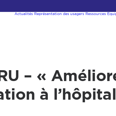
Actualités
Représentation des usagers
Ressources
Equi
U – « Améliore
tion à l’hôpita