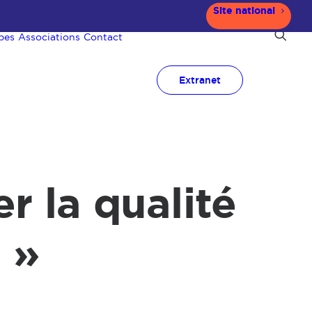
Site national
pes
Associations
Contact
Extranet
r la qualité
l »