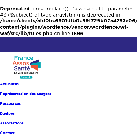
Deprecated
: preg_replace(): Passing null to parameter
#3 ($subject) of type array|string is deprecated in
/home/clients/afd0bc6301dfb0c99f729b07a4753a06
content/plugins/wordfence/vendor/wordfence/wf-
waf/src/lib/rules.php
1896
on line
Actualités
Représentation des usagers
Ressources
FORMATION –
Equipes
Analyser les plaintes
Associations
et réclamations
Contact