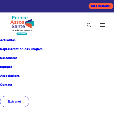
Site national
Actualités
Représentation des usagers
11ème Journée
Ressources
Equipes
annuelle des
Associations
Groupes d’Ethique
Contact
Territoriaux
Normands
Extranet